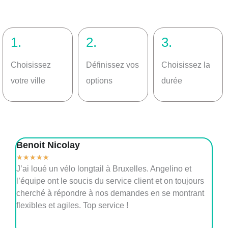
1.
2.
3.
Choisissez
Définissez vos
Choisissez la
votre ville
options
durée
Benoit Nicolay
Lé
★
★
★
★
★
★
e !
J’ai loué un vélo longtail à Bruxelles. Angelino et
Su
l’équipe ont le soucis du service client et on toujours
me
cherché à répondre à nos demandes en se montrant
de
flexibles et agiles. Top service !
av