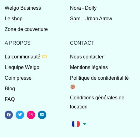
Welgo Business
Nora - Dolly
Le shop
Sam - Urban Arrow
Zone de couverture
A PROPOS
CONTACT
La communauté
Nous contacter
L'équipe Welgo
Mentions légales
Coin presse
Politique de confidentialité
Blog
Conditions générales de
FAQ
location
F
T
I
L
a
w
n
i
c
i
s
n
e
t
t
k
b
t
a
e
o
e
g
d
o
r
r
i
k
a
n