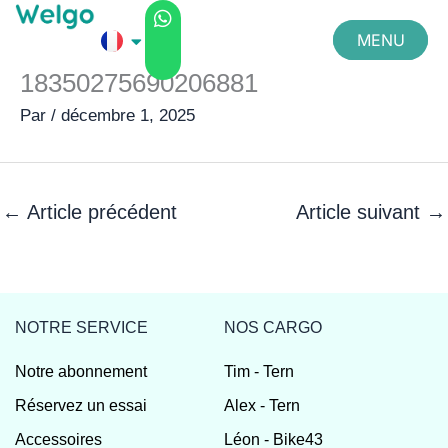
Aller
MENU
au
contenu
18350275690206881
FERMER
Par
/
décembre 1, 2025
←
Article précédent
Article suivant
→
NOTRE SERVICE
NOS CARGO
Notre abonnement
Tim - Tern
Réservez un essai
Alex - Tern
Accessoires
Léon - Bike43