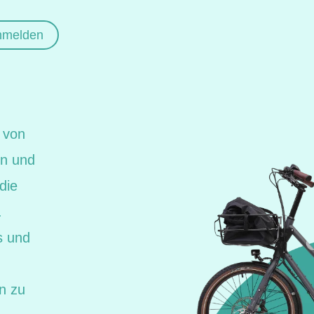
anmelden
e von
rn und
die
.
s und
n zu